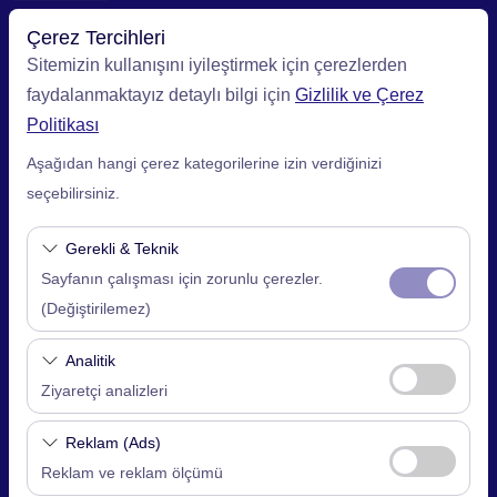
Çerez Tercihleri
Sitemizin kullanışını iyileştirmek için çerezlerden
faydalanmaktayız detaylı bilgi için
Gizlilik ve Çerez
Alış Lokasyonu
Politikası
Aşağıdan hangi çerez kategorilerine izin verdiğinizi
İstanbul Sabiha Gökçen Havalimanı (SAW)
seçebilirsiniz.
Aracı farklı bir lokasyona bırakacağım
Gerekli & Teknik
Sayfanın çalışması için zorunlu çerezler.
Alış Tarih & Saat
(Değiştirilemez)
09:00
Bu çerezler sitenin doğru şekilde çalışması,
Analitik
güvenlik, oturum yönetimi ve temel işlevler için
Bırakış Tarih & Saat
Ziyaretçi analizleri
gereklidir. Devre dışı bırakılamaz.
09:00
Bu çerezler, sitemizin nasıl kullanıldığını (ziyaretçi
Reklam (Ads)
sayısı, en çok ziyaret edilen sayfalar, kullanıcı
Reklam ve reklam ölçümü
davranışları) analiz etmemizi sağlar. Bu veriler,