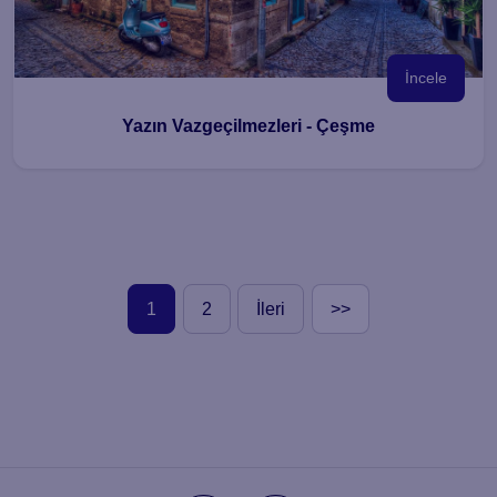
İncele
Yazın Vazgeçilmezleri - Çeşme
1
2
İleri
>>