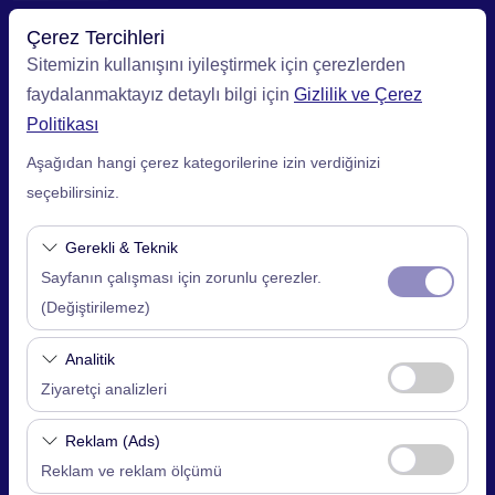
Çerez Tercihleri
Sitemizin kullanışını iyileştirmek için çerezlerden
faydalanmaktayız detaylı bilgi için
Gizlilik ve Çerez
Alış Lokasyonu
Politikası
Aşağıdan hangi çerez kategorilerine izin verdiğinizi
İstanbul Sabiha Gökçen Havalimanı (SAW)
seçebilirsiniz.
Aracı farklı bir lokasyona bırakacağım
Gerekli & Teknik
Sayfanın çalışması için zorunlu çerezler.
Alış Tarih & Saat
(Değiştirilemez)
09:00
Bu çerezler sitenin doğru şekilde çalışması,
Analitik
güvenlik, oturum yönetimi ve temel işlevler için
Bırakış Tarih & Saat
Ziyaretçi analizleri
gereklidir. Devre dışı bırakılamaz.
09:00
Bu çerezler, sitemizin nasıl kullanıldığını (ziyaretçi
Reklam (Ads)
sayısı, en çok ziyaret edilen sayfalar, kullanıcı
Reklam ve reklam ölçümü
davranışları) analiz etmemizi sağlar. Bu veriler,